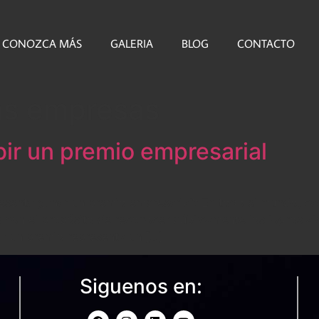
CONOZCA MÁS
GALERIA
BLOG
CONTACTO
s empresas
bir un premio empresarial
resenta ganar un premio empresarial? En todo el mundo, ca
os con el propósito de reconocer públicamente los logros 
bir un premio representa un […]
Siguenos en: