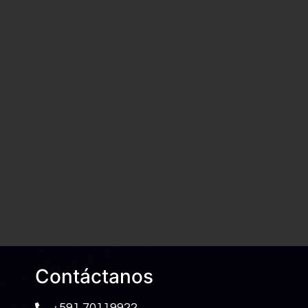
da año se realizan actos de entrega de
alcanzados por personas, empresas e
Contáctanos
+591 70119922