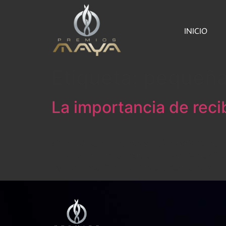
INICIO
Etiqueta:
pequeña
La importancia de reci
¿Por qué es importante y qué beneficios rep
premios de diversa índole, la mayoría de ell
instituciones. Para los homenajeados, el reci